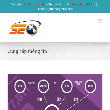
Skip
0971 66 00 78
0123 456 1182
Tư vấn:
- Hỗ trợ kỹ thuật:
|
to
seolentophcm@gmail.com
content
Cung cấp thông tin