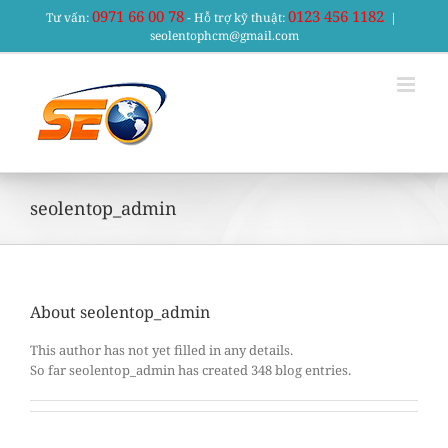
Skip
0971 66 00 78
0123 456 1182
Tư vấn:
- Hỗ trợ kỹ thuật:
|
to
seolentophcm@gmail.com
content
seolentop_admin
About
seolentop_admin
This author has not yet filled in any details.
So far seolentop_admin has created 348 blog entries.