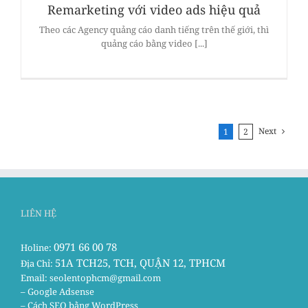
Remarketing với video ads hiệu quả
Theo các Agency quảng cáo danh tiếng trên thế giới, thì
quảng cáo bằng video [...]
Next
1
2
LIÊN HỆ
0971 66 00 78
Holine:
51A TCH25, TCH, QUẬN 12, TPHCM
Địa Chỉ:
Email:
seolentophcm@gmail.com
– Google Adsense
– Cách SEO bằng WordPress