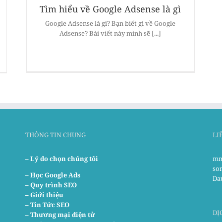
Tìm hiểu về Google Adsense là gì
Google Adsense là gì? Bạn biết gì về Google
Adsense? Bài viết này mình sẽ [...]
THÔNG TIN CHUNG
LI
– Lý do chọn chúng tôi
mm
so
–
Học Google Ads
Da
– Quy trình SEO
– Giới thiệu
– Tin Tức SEO
DỊ
– Thương mại điện tử