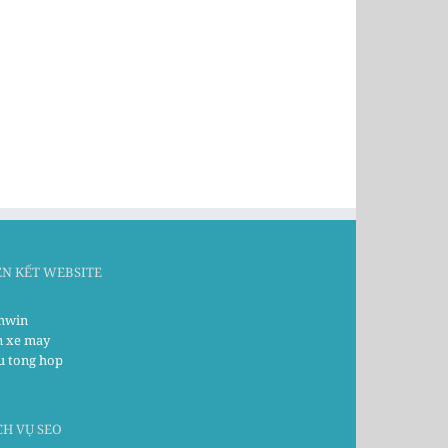
ÊN KẾT WEBSITE
win
n xe may
u tong hop
CH VỤ SEO