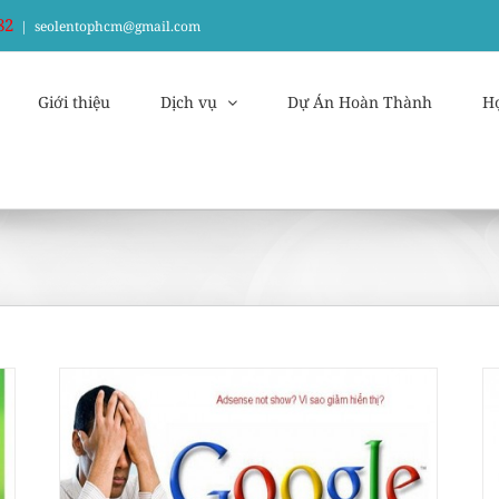
82
|
seolentophcm@gmail.com
Giới thiệu
Dịch vụ
Dự Án Hoàn Thành
H
ị
Cách đăng ký Google Adsense hiệu quả