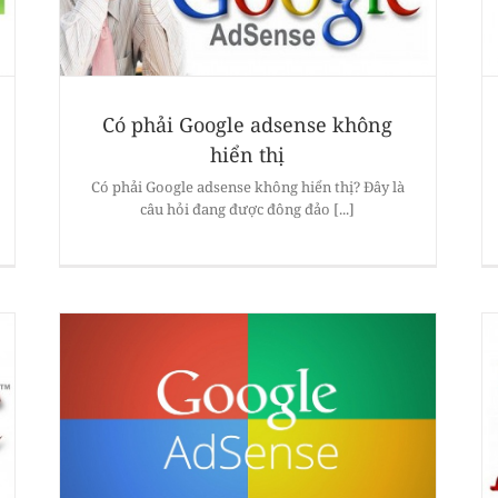
Có phải Google adsense không
hiển thị
Có phải Google adsense không hiển thị? Đây là
câu hỏi đang được đông đảo [...]
e
Hướng dẫn đăng kí Google Adsense Content