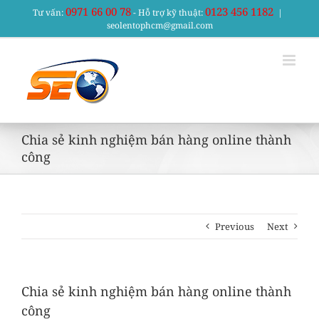
Skip
0971 66 00 78
0123 456 1182
Tư vấn:
- Hỗ trợ kỹ thuật:
|
to
seolentophcm@gmail.com
content
Chia sẻ kinh nghiệm bán hàng online thành
công
Previous
Next
Chia sẻ kinh nghiệm bán hàng online thành
công