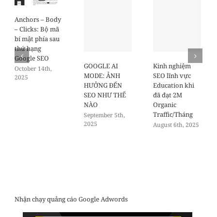
Anchors – Body
– Clicks: Bộ mã
bí mật phía sau
thứ hạng
Google SEO
GOOGLE AI
Kinh nghiệm
October 14th,
MODE: ẢNH
SEO lĩnh vực
2025
HƯỞNG ĐẾN
Education khi
SEO NHƯ THẾ
đã đạt 2M
NÀO
Organic
Traffic/Tháng
September 5th,
2025
August 6th, 2025
Nhận chạy quảng cáo Google Adwords