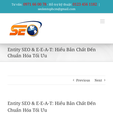
Skip
0971 66 00 78
0123 456 1182
Tư vấn:
- Hỗ trợ kỹ thuật:
|
to
seolentophcm@gmail.com
content
Entity SEO & E-E-A-T: Hiểu Bản Chất Đến
Chuẩn Hóa Tối Ưu
Previous
Next
Entity SEO & E-E-A-T: Hiểu Bản Chất Đến
Chuẩn Hóa Tối Ưu