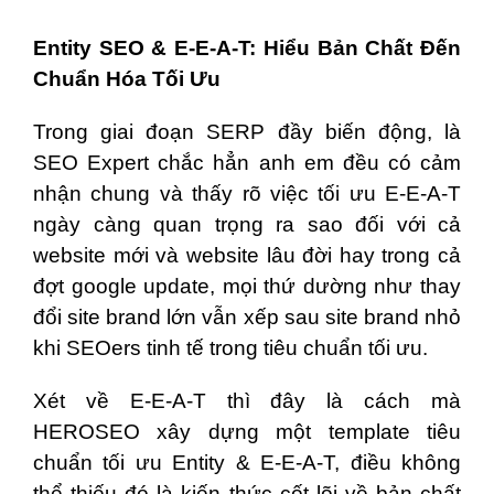
Entity SEO & E-E-A-T: Hiểu Bản Chất Đến
Chuẩn Hóa Tối Ưu
Trong giai đoạn SERP đầy biến động, là
SEO Expert chắc hẳn anh em đều có cảm
nhận chung và thấy rõ việc tối ưu E-E-A-T
ngày càng quan trọng ra sao đối với cả
website mới và website lâu đời hay trong cả
đợt google update, mọi thứ dường như thay
đổi site brand lớn vẫn xếp sau site brand nhỏ
khi SEOers tinh tế trong tiêu chuẩn tối ưu.
Xét về E-E-A-T thì đây là cách mà
HEROSEO xây dựng một template tiêu
chuẩn tối ưu Entity & E-E-A-T, điều không
thể thiếu đó là kiến thức cốt lõi về bản chất