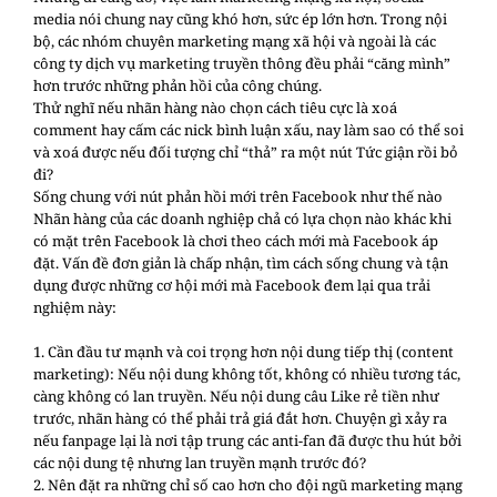
media nói chung nay cũng khó hơn, sức ép lớn hơn. Trong nội
bộ, các nhóm chuyên marketing mạng xã hội và ngoài là các
công ty dịch vụ marketing truyền thông đều phải “căng mình”
hơn trước những phản hồi của công chúng.
Thử nghĩ nếu nhãn hàng nào chọn cách tiêu cực là xoá
comment hay cấm các nick bình luận xấu, nay làm sao có thể soi
và xoá được nếu đối tượng chỉ “thả” ra một nút Tức giận rồi bỏ
đi?
Sống chung với nút phản hồi mới trên Facebook như thế nào
Nhãn hàng của các doanh nghiệp chả có lựa chọn nào khác khi
có mặt trên Facebook là chơi theo cách mới mà Facebook áp
đặt. Vấn đề đơn giản là chấp nhận, tìm cách sống chung và tận
dụng được những cơ hội mới mà Facebook đem lại qua trải
nghiệm này:
1. Cần đầu tư mạnh và coi trọng hơn nội dung tiếp thị (content
marketing): Nếu nội dung không tốt, không có nhiều tương tác,
càng không có lan truyền. Nếu nội dung câu Like rẻ tiền như
trước, nhãn hàng có thể phải trả giá đắt hơn. Chuyện gì xảy ra
nếu fanpage lại là nơi tập trung các anti-fan đã được thu hút bởi
các nội dung tệ nhưng lan truyền mạnh trước đó?
2. Nên đặt ra những chỉ số cao hơn cho đội ngũ marketing mạng