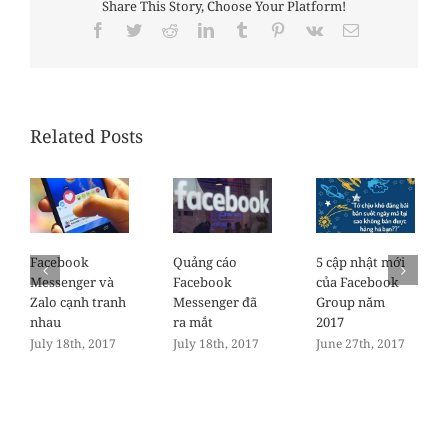
Share This Story, Choose Your Platform!
Facebook
Twitter
Reddit
LinkedIn
Tumblr
Pinterest
Vk
Email
Related Posts
Facebook
Quảng cáo
5 cập nhật mới
Messenger và
Facebook
của Facebook
Zalo cạnh tranh
Messenger đã
Group năm
nhau
ra mắt
2017
July 18th, 2017
July 18th, 2017
June 27th, 2017