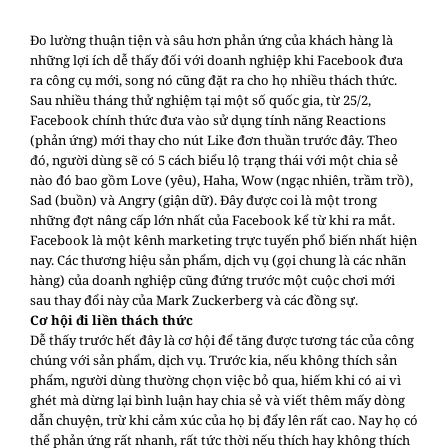
Đo lường thuận tiện và sâu hơn phản ứng của khách hàng là
những lợi ích dễ thấy đối với doanh nghiệp khi Facebook đưa
ra công cụ mới, song nó cũng đặt ra cho họ nhiều thách thức.
Sau nhiều tháng thử nghiệm tại một số quốc gia, từ 25/2,
Facebook chính thức đưa vào sử dụng tính năng Reactions
(phản ứng) mới thay cho nút Like đơn thuần trước đây. Theo
đó, người dùng sẽ có 5 cách biểu lộ trạng thái với một chia sẻ
nào đó bao gồm Love (yêu), Haha, Wow (ngạc nhiên, trầm trồ),
Sad (buồn) và Angry (giận dữ). Đây được coi là một trong
những đợt nâng cấp lớn nhất của Facebook kể từ khi ra mắt.
Facebook là một kênh marketing trực tuyến phổ biến nhất hiện
nay. Các thương hiệu sản phẩm, dịch vụ (gọi chung là các nhãn
hàng) của doanh nghiệp cũng đứng trước một cuộc chơi mới
sau thay đổi này của Mark Zuckerberg và các đồng sự.
Cơ hội đi liền thách thức
Dễ thấy trước hết đây là cơ hội để tăng được tương tác của công
chúng với sản phẩm, dịch vụ. Trước kia, nếu không thích sản
phẩm, người dùng thường chọn việc bỏ qua, hiếm khi có ai vì
ghét mà dừng lại bình luận hay chia sẻ và viết thêm mấy dòng
dẫn chuyện, trừ khi cảm xúc của họ bị đẩy lên rất cao. Nay họ có
thể phản ứng rất nhanh, rất tức thời nếu thích hay không thích