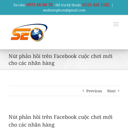
Skip
0971 66 00 78
0123 456 1182
Tư vấn:
- Hỗ trợ kỹ thuật:
|
to
seolentophcm@gmail.com
content
Nút phản hồi trên Facebook cuộc chơi mới
cho các nhãn hàng
Previous
Next
Nút phản hồi trên Facebook cuộc chơi mới
cho các nhãn hàng