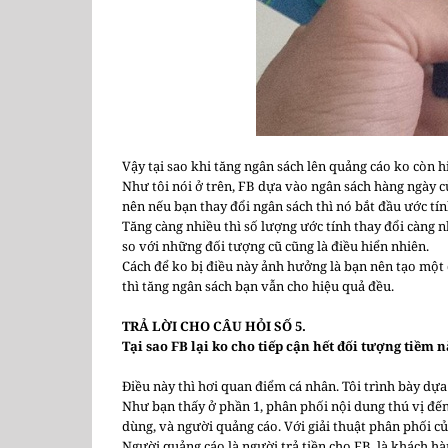
Vậy tại sao khi tăng ngân sách lên quảng cáo ko còn 
Như tôi nói ở trên, FB dựa vào ngân sách hàng ngày 
nên nếu bạn thay đổi ngân sách thì nó bắt đầu ước tí
Tăng càng nhiều thì số lượng ước tính thay đổi càng 
so với những đối tượng cũ cũng là điều hiển nhiên.
Cách để ko bị điều này ảnh hưởng là bạn nên tạo một 
thì tăng ngân sách bạn vẫn cho hiệu quả đều.
TRẢ LỜI CHO CÂU HỎI SỐ 5.
Tại sao FB lại ko cho tiếp cận hết đối tượng tiềm 
Điều này thì hơi quan điểm cá nhân. Tôi trình bày dựa
Như bạn thấy ở phần 1, phân phối nội dung thú vị đến
dùng, và người quảng cáo. Với giải thuật phân phối củ
Người quảng cáo là người trả tiền cho FB, là khách hà