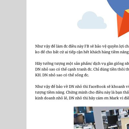
Như vậy để làm đc điều này FB sẽ bảo vệ quyền lợi ch
ko để cho bất cứ ai tiếp cận hết khách hàng tiềm năng,
Hãy tưởng tượng một sản phẩm/ dịch vụ gần giống nha
DN nhỏ sao có thể cạnh tranh đc. Chỉ dùng tiền thôi t
KH. DN nhỏ sao có thể sống đc.
Như vậy để bảo về DN nhỏ thì FaceBook sẽ khoanh vù
tượng tiềm năng. Chứng minh cho điều này là bạn thấ
kinh doanh nhỏ lẻ, DN nhỏ thì hãy cám ơn Mark vì đi