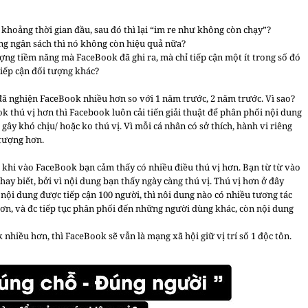
 khoảng thời gian đầu, sau đó thì lại “im re như không còn chạy”?
ăng ngân sách thì nó không còn hiệu quả nữa?
ượng tiềm năng mà FaceBook đã ghi ra, mà chỉ tiếp cận một ít trong số đó
 tiếp cận đối tượng khác?
 đã nghiện FaceBook nhiều hơn so với 1 năm trước, 2 năm trước. Vì sao?
k thú vị hơn thì Facebook luôn cải tiến giải thuật để phân phối nội dung
gây khó chịu/ hoặc ko thú vị. Vì mỗi cá nhân có sở thích, hành vi riêng
tượng hơn.
 khi vào FaceBook bạn cảm thấy có nhiều điều thú vị hơn. Bạn từ từ vào
 biết, bởi vì nội dung bạn thấy ngày càng thú vị. Thú vị hơn ở đây
nội dung được tiếp cận 100 người, thì nôi dung nào có nhiều tương tác
 hơn, và đc tiếp tục phân phối đến những người dùng khác, còn nội dung
iều hơn, thì FaceBook sẽ vẫn là mạng xã hội giữ vị trí số 1 độc tôn.