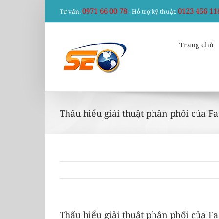
Skip
0971 66 00 78
0123 456 11
Tư vấn:
- Hỗ trợ kỹ thuật:
to
content
Trang chủ
Thấu hiểu giải thuật phân phối của F
Thấu hiểu giải thuật phân phối của F