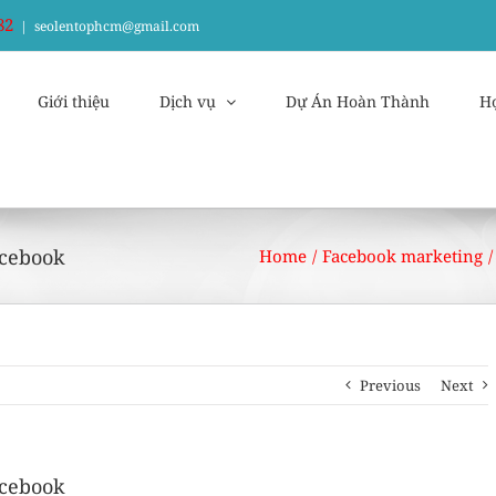
82
|
seolentophcm@gmail.com
Giới thiệu
Dịch vụ
Dự Án Hoàn Thành
H
acebook
Home
/
Facebook marketing
/
Previous
Next
acebook