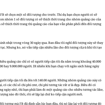
 FB sẽ chọn một số đối tượng cho trước. Thí dụ bạn chọn người có sở
và gom nhóm 1 số đối tượng có sở thích thời trang cho nhóm quảng cáo của
 sở thích thời trang thì quảng cáo của bạn vẫn phân phối đến đối tượng
inh nhật trong vòng 30 ngày qua. Ban đầu tôi nghĩ đối tượng này sẽ thay
n tục. Nhưng ko, nó vẫn tiếp cận nhiều lần cho đối tượng cũ,và khi tôi tạo
 nhiều quảng cáo chỉ có số người tiếp cận tôi đa nằm trong khoảng 40.000
00 hay 9.000.000 người. Dĩ nhiên khi bạn chạy với ngân sách hàng ngày
người tiếp cận tối đa lên tới 140.00 người. Những nhóm quảng cáo này có
, có các chỉ số chi phí cmt, chi phí tương tác rất ư là đẹp. Điều đó có
ng ngày nhỏ, thì bạn phải làm đc một quảng cáo cho nhiều tương tác like,
tượng nào đó thôi, rồi sẽ lặp lại chứ ko tiếp cận người mới.
ối tượng mà FB đã định sẵn lúc ban đầu, thì nó lặp lại với đối tượng đó