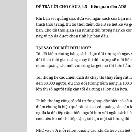
ĐỂ TRẢ LỜI CHO CÂU 3,4,5 – liên quan đến ADS
Khi bạn set quảng cáo, dựa vào ngân sách của bạn mà
thích thời trang, thì tại thời điểm đó FB sẽ liệt kê 
bạn. Cho dù thời gian sau những đối tượng này ko còn
này, vì nó đã được chọn tĩnh lúc ban đầu.
TẠI SAO TÔI BIẾT ĐIỀU NÀY?
Tôi đã kiểm chứng bằng cách chọn đối tượng có ngày s
đổi theo thời gian, càng chạy thì đối tượng sẽ mới liê
nhóm quảng cáo mới với cùng target, nó tốt hơn hẳn.
Tôi thống kê các chiến dịch đã chạy thì thấy rằng rất
đến 60.000 người, dù cho đối tượng tiềm năng là 100.0
lớn thì số người tiếp cận tối đa cũng sẽ lớn dần hơn.
Thỉnh thoảng cũng có vài trường hợp đặc biệt: có số 
điểm chung là hiệu quả rất cao so với quảng cáo còn lại
nghĩa là để tiếp cận nhiều người hơn với ngân sách hà
cmt, nếu ko nó chỉ tiếp cận giới hạn một số lượng đối 
Như vậy với mỗi nhóm quảng cáo khi đã tiếp cận hết đ