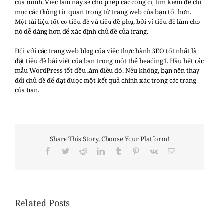
của mình. Việc làm này sẽ cho phép các công cụ tìm kiếm để chỉ
mục các thông tin quan trọng từ trang web của bạn tốt hơn.
Một tài liệu tốt có tiêu đề và tiêu đề phụ, bởi vì tiêu đề làm cho
nó dễ dàng hơn để xác định chủ đề của trang.
Đối với các trang web blog của việc thực hành SEO tốt nhất là
đặt tiêu đề bài viết của bạn trong một thẻ heading1. Hầu hết các
mẫu WordPress tốt đều làm điều đó. Nếu không, bạn nên thay
đổi chủ đề để đạt được một kết quả chính xác trong các trang
của bạn.
Share This Story, Choose Your Platform!
Facebook
Twitter
Reddit
LinkedIn
Tumblr
Pinterest
Vk
Email
Related Posts