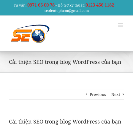
Skip
0971 66 00 78
0123 456 1182
Tư vấn:
- Hỗ trợ kỹ thuật:
|
to
seolentophcm@gmail.com
content
Cải thiện SEO trong blog WordPress của bạn
Previous
Next
Cải thiện SEO trong blog WordPress của bạn