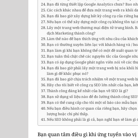
Bạn đã từng thiết lập Google Analytics chưa? Bao nh
Các cách khác nhau để đưa một trang web ra khỏi d
Bạn đã bao giờ xây dựng bất kỳ công cụ của riêng bạ
Nếu bạn có thể xây dựng một công cụ không tồn tại n
Lấy một trang web thương mại điện tử trung bình. B
dịch Marketing thành công?
Làm thế nào để bạn thích ứng với nhu cầu của khác
Bạn có thường xuyên liên lạc với khách hàng và / ho
Bạn làm gì khi bạn không thể có một đề xuất quan t
Bạn tuân thủ chặt chẽ các nguyên tắc của Google nh
Bạn có áp dụng Google phát ngôn viên nói về các th
Bạn đã bao giờ phải lấy một trang web bị xóa khỏi h
làm gì để khắc phục nó?
Bạn đã bao giờ chịu trách nhiệm về một trang web bị
Hãy cho tôi biết về công cụ SEO lớn nhất của bạn, kết
Thành công đáng kể nhất của bạn về SEO là gì?
Bạn sử dụng số liệu nào để đo lường thành công SEO
Bạn có thể cung cấp cho tôi một số báo cáo mẫu bạn
Nếu bạn điều hành cơ quan của riêng bạn, hãy chọn h
lượng hoặc chi phí thấp.
Nếu SEO không phải là gì cả, bạn nghĩ bạn sẽ làm gì 
Bạn quan tâm điều gì khi ứng tuyển vào vị 