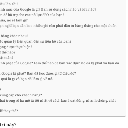
iêu lần rồi?
anh mục của Google là gì? Bạn sử dụng cách nào và khi nào?
n để hỗ trợ cho các nỗ lực SEO của bạn?
ữa, nó sẽ làm gì?
ạn nghĩ bạn cần bao nhiêu giờ cần phải đầu tư hàng tháng cho một chiến
h hàng khác nhau?
ặc quản lý liên quan đến sự tiến bộ của bạn?
rọng được thực hiện?
ư thế nào?
uật toán?
ình phạt của Google? Làm thế nào để bạn xác định nó đã bị phạt và bạn đã
 Google bị phạt? Bạn đã học được gì từ điều đó?
 quả là gì và bạn đã làm gì về nó.
?
 cung cấp cho khách hàng?
ai trong số ba mô tả tốt nhất về cách bạn hoạt động: nhanh chóng, chất
để thay thế?
trí này?