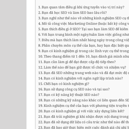
Bạn quan tâm điều gì khi ứng tuyển vào vị trí này?
Bạn đã học SEO và làm SEO bao lâu rồi?
Bạn nghĩ như thế nào về những kinh nghiệm SEO cụ thể
Mô tả công việc Marketing Online (hoặc bất kỳ công 
Bạn thích điều gì ở SEO? Tại sao bạn làm SEO để kiếm
Với bạn trung bình một ngày/tuần làm việc giống như
Điều mà bạn thích làm nhất hàng ngày trong công việc
Phần chuyên môn cụ thể của bạn, hay bạn đặc biệt q
Bạn có kinh nghiệm gì trong các lĩnh vực cụ thể tron
Theo thang điểm từ 1 đến 10, bạn đánh giá mình nh
Bạn cần làm gì để đạt được cấp độ tiếp theo?
Làm thế nào để bạn giữ được tổ chức và nhiệm vụ?
Bạn đã SEO những trang web nào và đã đạt mức độ
Bạn có kinh nghiệm với ngôn ngữ lập trình nào?
CMS bạn có kinh nghiệm gì?
Bạn sử dụng công cụ SEO nào và tại sao?
Bạn có kỹ năng kỹ thuật SEO nào?
Bạn có những kỹ năng nào khác có liên quan đến S
Kinh nghiệm cụ thể của bạn với phương tiện truyền th
Bạn có kinh nghiệm gì với việc xây dựng liên kết?
Bạn đã trải nghiệm gì khi nhận được nội dung trong 
Bạn đã sử dụng dữ liệu có cấu trúc như thế nào để th
Bạn đã bao giờ thực hiện một cuộc đánh giá chi phí S