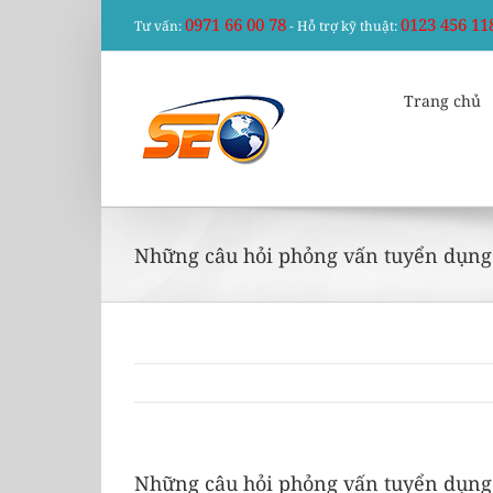
Skip
0971 66 00 78
0123 456 11
Tư vấn:
- Hỗ trợ kỹ thuật:
to
content
Trang chủ
Những câu hỏi phỏng vấn tuyển dụng
Những câu hỏi phỏng vấn tuyển dụng