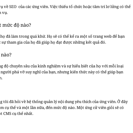
ụ về SEO của các ứng viên. Việc thiếu tổ chức hoặc tâm trí lơ lửng có thể
m vụ.
t mức độ nào?
 họ đã làm trong quá khứ. Họ sẽ có thể kể ra một số trang web để bạn
ức sự tham gia của họ đã giúp họ đạt được những kết quả đó.
 nào?
g độ chuyên sâu của kinh nghiệm và sự hiểu biết của họ với mỗi loại
à người phá vỡ suy nghĩ của bạn, nhưng kiến thức này có thể giúp bạn
n.
 tôi đã hỏi về hệ thống quản lý nội dung yêu thích của ứng viên. Ở đây
m cụ thể và một lần nữa, đến mức độ nào. Một ứng cử viên giỏi sẽ có
t CMS cụ thể nhất.