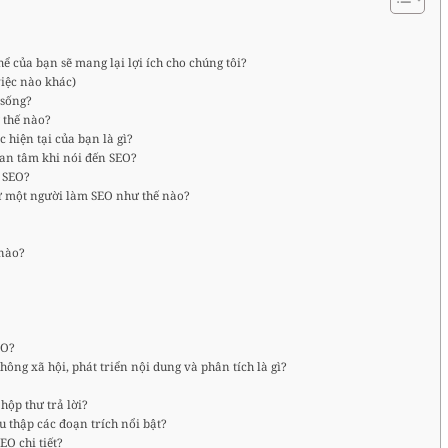
 của bạn sẽ mang lại lợi ích cho chúng tôi?
việc nào khác)
 sống?
 thế nào?
 hiện tại của bạn là gì?
uan tâm khi nói đến SEO?
g SEO?
ư một người làm SEO như thế nào?
 nào?
EO?
ông xã hội, phát triển nội dung và phân tích là gì?
hộp thư trả lời?
u thập các đoạn trích nổi bật?
EO chi tiết?