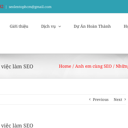
82
|
seolentophcm@gmail.com
Giới thiệu
Dịch vụ
Dự Án Hoàn Thành
H
 việc làm SEO
Home
/
Anh em cùng SEO
/
Những
Previous
Next
 việc làm SEO