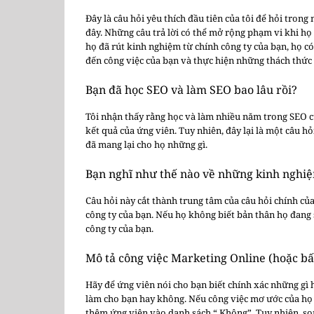
Đây là câu hỏi yêu thích đầu tiên của tôi để hỏi tron
đây. Những câu trả lời có thể mở rộng phạm vi khi họ
họ đã rút kinh nghiệm từ chính công ty của bạn, họ 
đến công việc của bạn và thực hiện những thách thức 
Bạn đã học SEO và làm SEO bao lâu rồi?
Tôi nhận thấy rằng học và làm nhiều năm trong SEO cũ
kết quả của ứng viên. Tuy nhiên, đây lại là một câu 
đã mang lại cho họ những gì.
Bạn nghĩ như thế nào về những kinh nghiệm
Câu hỏi này cắt thành trung tâm của câu hỏi chính của
công ty của bạn. Nếu họ không biết bản thân họ đang s
công ty của bạn.
Mô tả công việc Marketing Online (hoặc bấ
Hãy để ứng viên nói cho bạn biết chính xác những gì
làm cho bạn hay không. Nếu công việc mơ ước của họ 
thêm ứng viên vào danh sách “ Không”. Tuy nhiên, son