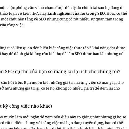
g một cuộc phỏng vấn vì nó chạm được đến lý do chính tại sao họ đang ở
 thảo luận về kiến thức hay
kinh nghiệm của họ trong SEO
. Hoặc có thể
có một chút nền tảng về SEO nhưng cũng có rất nhiều sự quan tâm trong
của công việc.
ng ít có liên quan đến hiểu biết công việc thực tế và khả năng đạt được
hỏi hay để đánh giá không cần biết họ đã làm SEO được bao lâu nhưng nó
 SEO cụ thể của bạn sẽ mang lại lợi ích cho chúng tôi?
 câu hỏi trên. Bạn muốn biết những giá trị mà ứng viên sẽ mang lại cho
ở hữu những giá trị gì, có lẽ họ không có nhiều giá trị để đem lại cho
t kỳ công việc nào khác)
 họ muốn làm mỗi ngày để xem nếu điều này có giống như những gì họ sẽ
có rất ít điểm chung với công việc mà bạn đang tuyển dụng, bạn có thể
g song bên cạnh đó, bạn chỉ có thể tìm thấy chính bản thân mình đã rất