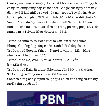
Công cụ mãi mãi là công cụ, bản chất không có sai hay đúng, chỉ
có người dùng đúng hay sai mà thôi. Google của ngày hôm nay
đã thay đổi khá nhiều so với nửa năm trước. Tuy nhiên, về cơ
bản thì phương pháp SEO của mình chẳng hề thay đổi chút nào.
Với những ai đã đọc bài viết về dự án LnZ Niche Site #2 của
mình thì hẳn đã biết, nhân tố chính trong phương pháp SEO của
mình vẫn là Private Blog Network – PBN.
Trước kia chưa có cơ giới người ta vẫn làm đường được.
Không cần súng ống cũng chiến tranh diệt chủng được
Trước khi có Google, Yahoo… Người ta vẫn tìm kiếm bằng
nhiều cách khác nhau được
Trước khi có GA, WMT, Similar, Ahrefs, GSA… Vẫn
làm
SEO
được.
Trước khi có Data Struture, Schema… Vẫn
SEO
như thường.
SEO
không có đúng sai, chỉ sai ở SEOer mà thôi.
Cho nên đừng bao giờ phụ thuộc quá nhiều vào công cụ, tư duy
mới là thứ quyết định.