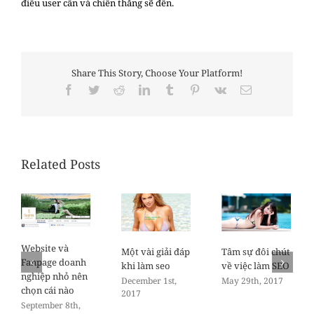
điều user cần và chiến thắng sẽ đến.
Share This Story, Choose Your Platform!
Facebook
Twitter
Reddit
LinkedIn
Tumblr
Pinterest
Vk
Email
Related Posts
Website và
Một vài giải đáp
Tâm sự đôi chút
Fanpage doanh
khi làm seo
về việc làm SEO
nghiệp nhỏ nên
December 1st,
May 29th, 2017
chọn cái nào
2017
September 8th,