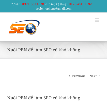
Skip
0971 66 00 78
0123 456 1182
Tư vấn:
- Hỗ trợ kỹ thuật:
|
to
seolentophcm@gmail.com
content
Nuôi PBN để làm SEO có khó không
Previous
Next
Nuôi PBN để làm SEO có khó không