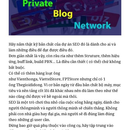
Hãy nắm thật kỹ bản chất của dự án
SEO
đó là dành cho ai và
làm những điều để đạt được điều đó.
Đơn giản nhất là vậy, còn râu ria như thêm Struture, thêm hiệu
ứng, buff link, build
PBN
… Là điều cần thiết ( có thể) chứ không
bắt buộc.
Có thể có thêm hàng loạt ông
như
Vienthonga
,
ViettelStore
,
FPTStore
nhưng chỉ có 1
ông
Thegioididong
. Vì cơ bản ngày từ đầu bản chất bộ máy, mục
tiêu và nền tảng cốt lõi đã khác nhau nên dù làm theo như thế
nào cũng chỉ được vẻ bề ngoài mà thôi.
SEO
là một trò chơi thu nhỏ của cuộc sống hằng ngày, dành cho
người
thông
minh và người
thông
minh sẽ chiến thắng. Không
phải con nhà giàu hay đại gia, mà người sẽ đi đúng làm đúng
theo những gì user cần.
Đừng bao giờ quá phụ thuộc vào công cụ
, hãy tập trung vào