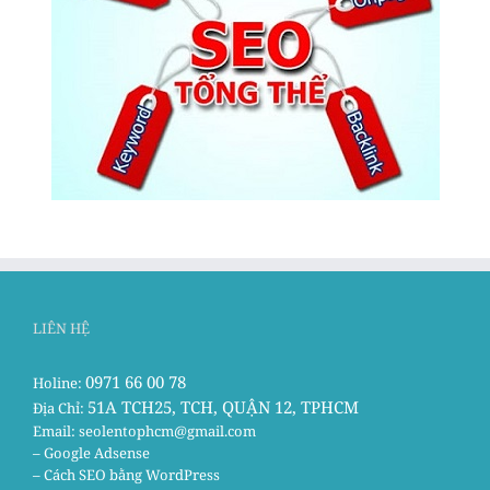
LIÊN HỆ
0971 66 00 78
Holine:
51A TCH25, TCH, QUẬN 12, TPHCM
Địa Chỉ:
Email:
seolentophcm@gmail.com
– Google Adsense
– Cách SEO bằng WordPress