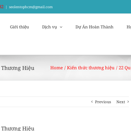
82
|
seolentophcm@gmail.com
Giới thiệu
Dịch vụ
Dự Án Hoàn Thành
H
g Thương Hiệu
Home
/
Kiến thức thương hiệu
/
22 Qu
Previous
Next
g Thương Hiệu