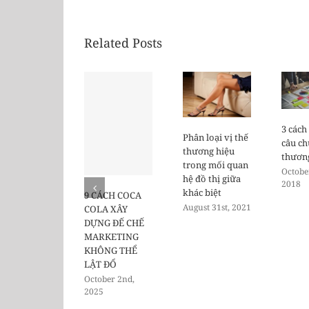
Related Posts
3 cách
Phân loại vị thế
câu c
thương hiệu
thươn
trong mối quan
Octobe
hệ đồ thị giữa
2018
khác biệt
9 CÁCH COCA
August 31st, 2021
COLA XÂY
DỰNG ĐẾ CHẾ
MARKETING
KHÔNG THỂ
LẬT ĐỔ
October 2nd,
2025