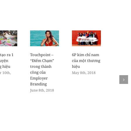
 tạo ra 1
Touchpoint –
6P kim chỉ nam
huyện
“Điểm Chạm”
của một thương
g hiệu
trong thành
hiệu
công của
r 10th,
May 8th, 2018
Employer
Branding
June 8th, 2018