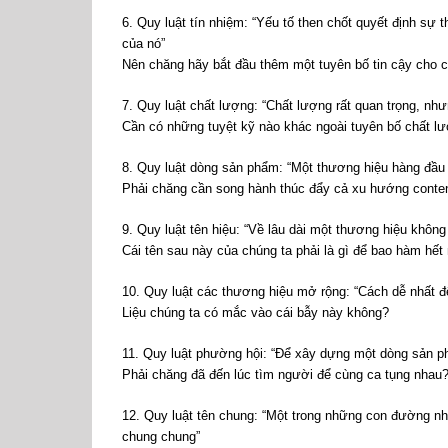
6. Quy luật tín nhiệm: “Yếu tố then chốt quyết định sự 
của nó”
Nên chăng hãy bắt đầu thêm một tuyên bố tin cậy cho c
7. Quy luật chất lượng: “Chất lượng rất quan trọng, n
Cần có những tuyệt kỹ nào khác ngoài tuyên bố chất l
8. Quy luật dòng sản phẩm: “Một thương hiệu hàng đầu
Phải chăng cần song hành thúc đẩy cả xu hướng conten
9. Quy luật tên hiệu: “Về lâu dài một thương hiệu không
Cái tên sau này của chúng ta phải là gì để bao hàm hết
10. Quy luật các thương hiệu mở rộng: “Cách dễ nhất để
Liệu chúng ta có mắc vào cái bẫy này không?
11. Quy luật phường hội: “Để xây dựng một dòng sản p
Phải chăng đã đến lúc tìm người để cùng ca tụng nhau
12. Quy luật tên chung: “Một trong những con đường nha
chung chung”