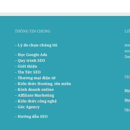
THÔNG TIN CHUNG
LI
– Lý do chọn chúng tôi
mm
so
–
Học Google Ads
Da
– Quy trình SEO
– Giới thiệu
– Tin Tức SEO
DỊ
– Thương mại điện tử
– Kiến thức Hosting, tên miền
– Kinh doanh online
Dị
– Affiliate Marketing
Dị
– Kiến thức công nghệ
– Góc Agency
Dịc
–
Hướng dẫn SEO