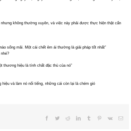
i, nhưng không thường xuyên, và việc này phải được thực hiện thật cẩn
nào sống mãi. Một cái chết êm ái thường là giải pháp tốt nhất”
i nhé?
t thương hiệu là tính chất đặc thù của nó”
 hiệu và làm nó nổi tiếng, những cái còn lại là chém gió
Facebook
Twitter
Reddit
LinkedIn
Tumblr
Pinterest
Vk
Ema