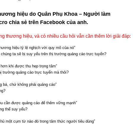
 thương hiệu do Quân Phụ Khoa – Người làm
cro chia sẻ trên Facebook của anh.
ựng thương hiệu, và có nhiều câu hỏi vẫn cần thêm lời giải đáp:
hương hiệu tỷ lệ nghịch với quy mô của nó”
 chúng ta sẽ bị suy yếu trên thị trường quảng cáo trực tuyến?
 hơn khi được thu hẹp trọng tâm”
hị trường quảng cáo trực tuyến mà thôi?
g bá, chứ không phải quảng cáo”
ing?
hiệu cần được quảng cáo để thêm vững mạnh”
ông thể suy yếu?
 chủ một cụm từ nào đó trong tâm thức người tiêu dùng”