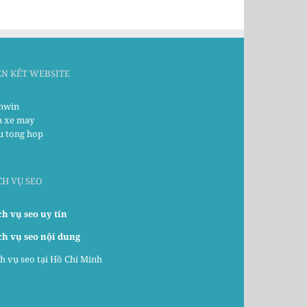
ÊN KẾT WEBSITE
win
n xe may
u tong hop
CH VỤ SEO
ch vụ seo uy tín
ch vụ seo nội dung
h vụ seo tại Hồ Chí Minh