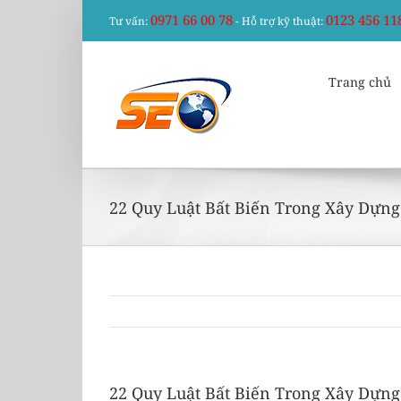
Skip
0971 66 00 78
0123 456 11
Tư vấn:
- Hỗ trợ kỹ thuật:
to
content
Trang chủ
22 Quy Luật Bất Biến Trong Xây Dựn
22 Quy Luật Bất Biến Trong Xây Dựn