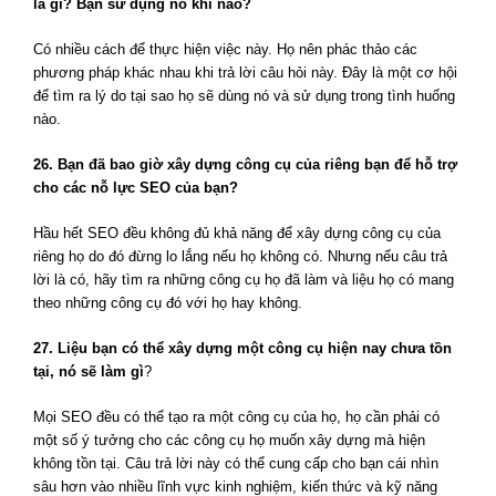
là gì? Bạn sử dụng nó khi nào?
Có nhiều cách để thực hiện việc này. Họ nên phác thảo các
phương pháp khác nhau khi trả lời câu hỏi này. Đây là một cơ hội
để tìm ra lý do tại sao họ sẽ dùng nó và sử dụng trong tình huống
nào.
26. Bạn đã bao giờ xây dựng công cụ của riêng bạn để hỗ trợ
cho các nỗ lực SEO của bạn?
Hầu hết SEO đều không đủ khả năng để xây dựng công cụ của
riêng họ do đó đừng lo lắng nếu họ không có. Nhưng nếu câu trả
lời là có, hãy tìm ra những công cụ họ đã làm và liệu họ có mang
theo những công cụ đó với họ hay không.
27. Liệu bạn có thể xây dựng một công cụ hiện nay chưa tồn
tại, nó sẽ làm gì
?
Mọi SEO đều có thể tạo ra một công cụ của họ, họ cần phải có
một số ý tưởng cho các công cụ họ muốn xây dựng mà hiện
không tồn tại. Câu trả lời này có thể cung cấp cho bạn cái nhìn
sâu hơn vào nhiều lĩnh vực kinh nghiệm, kiến thức và kỹ năng