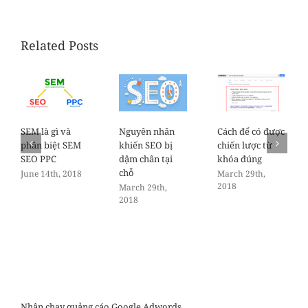
Related Posts
SEM là gì và
Nguyên nhân
Cách để có được
phân biệt SEM
khiến SEO bị
chiến lược từ
SEO PPC
dậm chân tại
khóa đúng
chỗ
June 14th, 2018
March 29th,
2018
March 29th,
2018
Nhận chạy quảng cáo Google Adwords