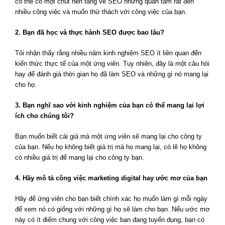
có thể có một chút nền tảng về SEO nhưng quan tâm rất đến
nhiều công việc và muốn thử thách với công việc của bạn.
2. Bạn đã học và thực hành SEO được bao lâu?
Tôi nhận thấy rằng nhiều năm kinh nghiệm SEO ít liên quan đến
kiến thức thực tế của một ứng viên. Tuy nhiên, đây là một câu hỏi
hay để đánh giá thời gian họ đã làm SEO và những gì nó mang lại
cho họ.
3. Bạn nghĩ sao với kinh nghiệm của bạn có thể mang lại lợi
ích cho chúng tôi?
Bạn muốn biết cái giá mà một ứng viên sẽ mang lại cho công ty
của bạn. Nếu họ không biết giá trị mà họ mang lại, có lẽ họ không
có nhiều giá trị để mang lại cho công ty bạn.
4. Hãy mô tả công việc marketing digital hay ước mơ của bạn
Hãy để ứng viên cho bạn biết chính xác họ muốn làm gì mỗi ngày
để xem nó có giống với những gì họ sẽ làm cho bạn. Nếu ước mơ
này có ít điểm chung với công việc bạn đang tuyển dụng, bạn có