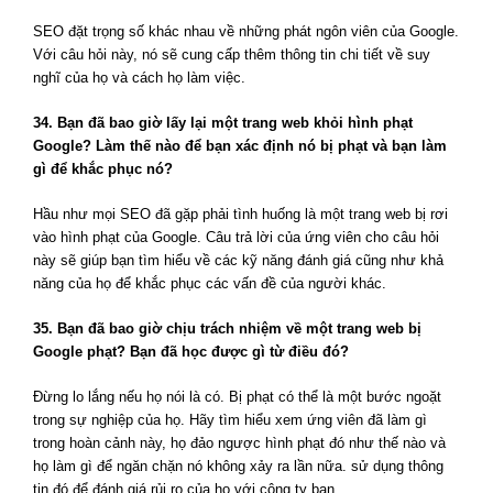
SEO đặt trọng số khác nhau về những phát ngôn viên của Google.
Với câu hỏi này, nó sẽ cung cấp thêm thông tin chi tiết về suy
nghĩ của họ và cách họ làm việc.
34. Bạn đã bao giờ lấy lại một trang web khỏi hình phạt
Google? Làm thế nào để bạn xác định nó bị phạt và bạn làm
gì để khắc phục nó?
Hầu như mọi SEO đã gặp phải tình huống là một trang web bị rơi
vào hình phạt của Google. Câu trả lời của ứng viên cho câu hỏi
này sẽ giúp bạn tìm hiểu về các kỹ năng đánh giá cũng như khả
năng của họ để khắc phục các vấn đề của người khác.
35. Bạn đã bao giờ chịu trách nhiệm về một trang web bị
Google phạt? Bạn đã học được gì từ điều đó?
Đừng lo lắng nếu họ nói là có. Bị phạt có thể là một bước ngoặt
trong sự nghiệp của họ. Hãy tìm hiểu xem ứng viên đã làm gì
trong hoàn cảnh này, họ đảo ngược hình phạt đó như thế nào và
họ làm gì để ngăn chặn nó không xảy ra lần nữa. sử dụng thông
tin đó để đánh giá rủi ro của họ với công ty bạn.