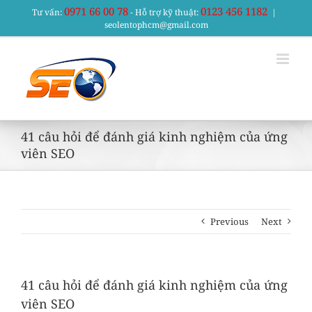
Skip
0971 66 00 78
0123 456 1182
Tư vấn:
- Hỗ trợ kỹ thuật:
|
to
seolentophcm@gmail.com
content
41 câu hỏi để đánh giá kinh nghiệm của ứng
viên SEO
Previous
Next
41 câu hỏi để đánh giá kinh nghiệm của ứng
viên SEO