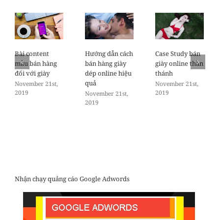
Bài content
Hướng dẫn cách
Case Study bán
mẫu bán hàng
bán hàng giày
giày online thần
đối với giày
dép online hiệu
thánh
quả
November 21st,
November 21st,
2019
2019
November 21st,
2019
Nhận chạy quảng cáo Google Adwords