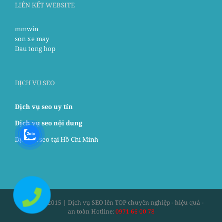
LIÊN KẾT WEBSITE
mmwin
son xe may
Dau tong hop
DỊCH VỤ SEO
Dịch vụ seo uy tín
Dịch vụ seo nội dung
Dịch vụ seo tại Hồ Chí Minh
Copyright 2015 | Dịch vụ SEO lên TOP chuyên nghiệp - hiệu quả -
an toàn Hotline:
0971 66 00 78