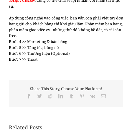
THIỆN CHIẾN
. Cũng có thể chia sẻ lợi nhuận với nhân tài thực
sự.
Áp dụng cộng nghệ vào công việc, bạn vẫn còn phải viết tay đơn
hàng gửi cho khách hàng thì khó giàu lắm. Phần mềm bán hàng,
phần mềm giao việc vv.. những thứ đó không hề đắt, có cái còn
free.
Bước 4 >> Marketing & bán hàng
Bước 5 >> Tăng tốc, bùng nổ
Bước 6 >> Thương hiệu (Optional)
Bước 7 >> Thoát
Share This Story, Choose Your Platform!
Facebook
Twitter
Reddit
LinkedIn
Tumblr
Pinterest
Vk
Email
Related Posts