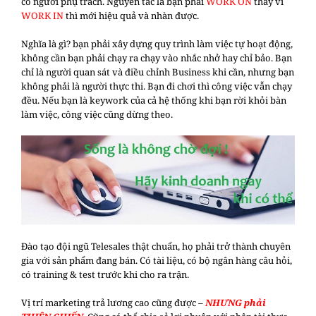
có người phụ trách. Nguyên tắc là bạn phải
WORK ON
thay vì
WORK IN
thì mới hiệu quả và nhàn được.
Nghĩa là gì? bạn phải xây dựng quy trình làm việc tự hoạt động,
không cần bạn phải chạy ra chạy vào nhắc nhở hay chỉ bảo. Bạn
chỉ là người quan sát và điều chỉnh Business khi cần, nhưng bạn
không phải là người thực thi. Bạn đi chơi thì công việc vẫn chạy
đều. Nếu bạn là keywork của cả hệ thống khi bạn rời khỏi bàn
làm việc, công việc cũng dừng theo.
Đào tạo đội ngũ Telesales thật chuẩn, họ phải trở thành chuyên
gia với sản phẩm đang bán. Có tài liệu, có bộ ngân hàng câu hỏi,
có training & test trước khi cho ra trận.
Vị trí marketing trả lương cao cũng được –
NHƯNG phải