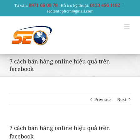
Skip
0971 66 00 78
0123 456 1182
Tư vấn:
- Hỗ trợ kỹ thuật:
|
to
seolentophcm@gmail.com
content
7 cách bán hàng online hiệu quả trên
facebook
Previous
Next
7 cách bán hàng online hiệu quả trên
facebook