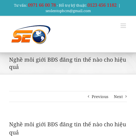
Skip
0971 66 00 78
0123 456 1182
Tư vấn:
- Hỗ trợ kỹ thuật:
|
to
seolentophcm@gmail.com
content
Nghề môi giới BĐS đăng tin thế nào cho hiệu
quả
Previous
Next
Nghề môi giới BĐS đăng tin thế nào cho hiệu
quả