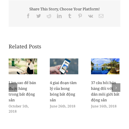
Share This Story, Choose Your Platform!
Facebook
Twitter
Reddit
LinkedIn
Tumblr
Pinterest
Vk
Email
Related Posts
Làm sao để bán
4 giai đoạn tâm
37 câu hỏi bán
được hàng
lý của bong
hàng đối với
trong bất động
bóng bất động
dân môi giới bất
sản
sản
động sản
October 5th,
June 26th, 2018
June 16th, 2018
2018