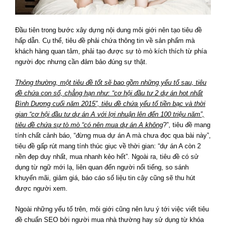
Đầu tiên trong bước xây dựng nội dung môi giới nên tạo tiêu đề
hấp dẫn. Cụ thể, tiêu đề phải chứa thông tin về sản phẩm mà
khách hàng quan tâm, phải tạo được sự tò mò kích thích từ phía
người đọc nhưng cần đảm bảo đúng sự thật.
Thông thường, một tiêu đề tốt sẽ bao gồm những yếu tố sau, tiêu
đề chứa con số, chẳng hạn như: “cơ hội đầu tư 2 dự án hot nhất
Bình Dương cuối năm 2015”, tiêu đề chứa yếu tố tiền bạc và thời
gian “cơ hội đầu tư dự án A với lợi nhuận lên đến 100 triệu năm”,
tiêu đề chứa sự tò mò “có nên mua dự án A không
?”, tiêu đề mang
tính chất cảnh báo, “đừng mua dự án A mà chưa đọc qua bài này”,
tiêu đề gấp rút mang tính thúc giục về thời gian: “dự án A còn 2
nền đẹp duy nhất, mua nhanh kẻo hết”. Ngoài ra, tiêu đề có sử
dụng từ ngữ mới lạ, liên quan đến người nổi tiếng, so sánh
khuyến mãi, giảm giá, báo cáo số liệu tin cậy cũng sẽ thu hút
được người xem.
Ngoài những yếu tố trên, môi giới cũng nên lưu ý tới việc viết tiêu
đề chuẩn SEO bởi người mua nhà thường hay sử dụng từ khóa