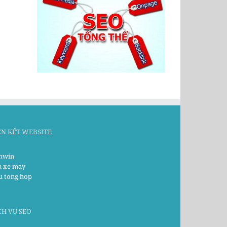
ÊN KẾT WEBSITE
win
n xe may
u tong hop
CH VỤ SEO