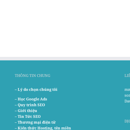
THÔNG TIN CHUNG
LI
– Lý do chọn chúng tôi
mm
so
–
Học Google Ads
Da
– Quy trình SEO
– Giới thiệu
– Tin Tức SEO
DỊ
– Thương mại điện tử
– Kiến thức Hosting, tên miền