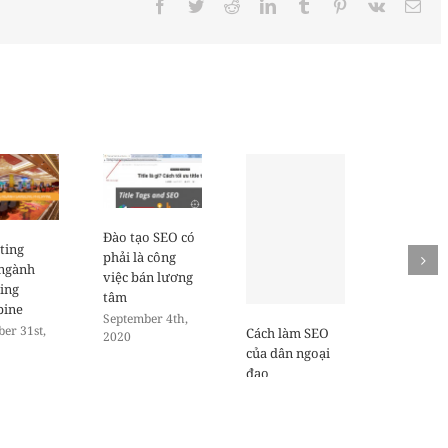
Facebook
Twitter
Reddit
LinkedIn
Tumblr
Pinterest
Vk
Ema
Đào tạo SEO có
ting
phải là công
 ngành
việc bán lương
ing
tâm
pine
September 4th,
er 31st,
Cách làm SEO
2020
của dân ngoại
đạo
December 27th,
2019