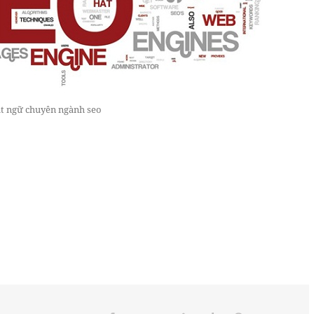
t ngữ chuyên ngành seo