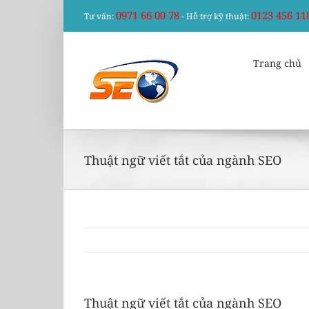
Skip
0971 66 00 78
0123 456 11
Tư vấn:
- Hỗ trợ kỹ thuật:
to
content
Trang chủ
Thuật ngữ viết tắt của ngành SEO
Thuật ngữ viết tắt của ngành SEO