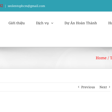
82
|
seolentophcm@gmail.com
Giới thiệu
Dịch vụ
Dự Án Hoàn Thành
H
Home
/
T
Previous
Next