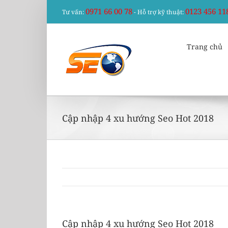
Skip
0971 66 00 78
0123 456 11
Tư vấn:
- Hỗ trợ kỹ thuật:
to
content
Trang chủ
Cập nhập 4 xu hướng Seo Hot 2018
Cập nhập 4 xu hướng Seo Hot 2018