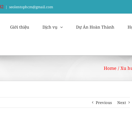
82
|
seolentophcm@gmail.com
Giới thiệu
Dịch vụ
Dự Án Hoàn Thành
H
Home
/
Xu h
Previous
Next