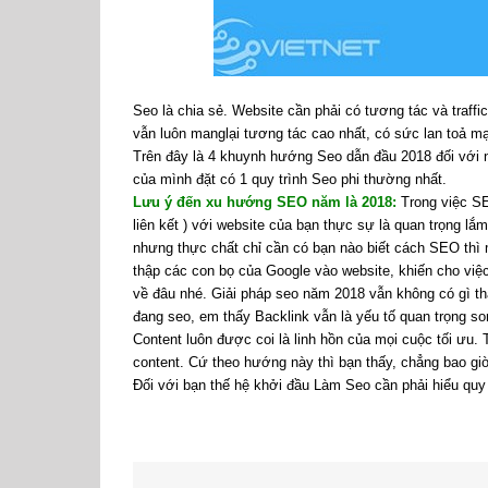
Seo là chia sẻ. Website cần phải có tương tác và traff
vẫn luôn manglại tương tác cao nhất, có sức lan toả m
Trên đây là 4 khuynh hướng Seo dẫn đầu 2018 đối với 
của mình đặt có 1 quy trình Seo phi thường nhất.
Lưu ý đến xu hướng SEO năm là 2018:
Trong việc SE
liên kết ) với website của bạn thực sự là quan trọng lắ
nhưng thực chất chỉ cần có bạn nào biết cách SEO thì
thập các con bọ của Google vào website, khiến cho việc
về đâu nhé. Giải pháp seo năm 2018 vẫn không có gì th
đang seo, em thấy Backlink vẫn là yếu tố quan trọng s
Content luôn được coi là linh hồn của mọi cuộc tối ưu.
content. Cứ theo hướng này thì bạn thấy, chẳng bao gi
Đối với bạn thế hệ khởi đầu Làm Seo cần phải hiểu quy 