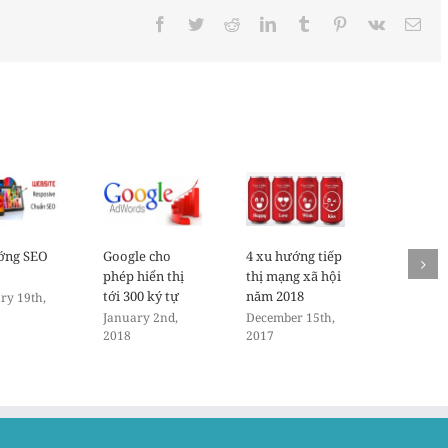
Facebook
Twitter
Reddit
LinkedIn
Tumblr
Pinterest
Vk
Ema
ớng SEO
Google cho
4 xu hướng tiếp
phép hiển thị
thị mạng xã hội
tới 300 ký tự
năm 2018
ry 19th,
January 2nd,
December 15th,
2018
2017