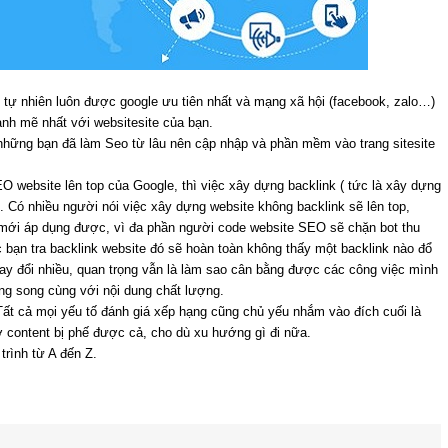
ic tự nhiên luôn được google ưu tiên nhất và mạng xã hội (facebook, zalo…)
ạnh mẽ nhất với websitesite của bạn.
những bạn đã làm Seo từ lâu nên cập nhập và phần mềm vào trang sitesite
O website lên top của Google, thì việc xây dựng backlink ( tức là xây dựng
m. Có nhiều người nói việc xây dựng website không backlink sẽ lên top,
 mới áp dụng được, vì đa phần người code website SEO sẽ chặn bot thu
 bạn tra backlink website đó sẽ hoàn toàn không thấy một backlink nào đổ
ay đổi nhiều, quan trọng vẫn là làm sao cân bằng được các công việc mình
ong song cùng với nội dung chất lượng.
 Tất cả mọi yếu tố đánh giá xếp hạng cũng chủ yếu nhắm vào đích cuối là
ờ content bị phế được cả, cho dù xu hướng gì đi nữa.
trình từ A đến Z.