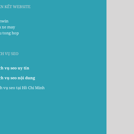
ÊN KẾT WEBSITE
win
n xe may
u tong hop
CH VỤ SEO
ch vụ seo uy tín
ch vụ seo nội dung
h vụ seo tại Hồ Chí Minh