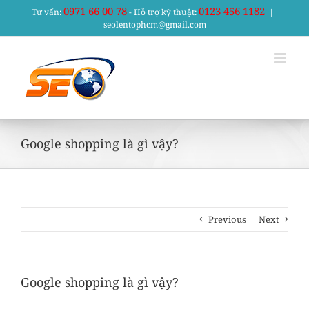
Skip
0971 66 00 78
0123 456 1182
Tư vấn:
- Hỗ trợ kỹ thuật:
|
to
seolentophcm@gmail.com
content
Google shopping là gì vậy?
Previous
Next
Google shopping là gì vậy?