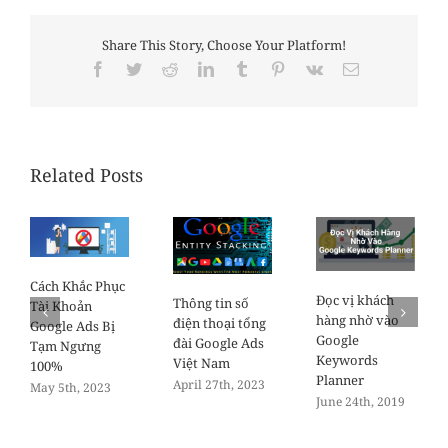
Share This Story, Choose Your Platform!
Facebook
Twitter
Reddit
LinkedIn
Tumblr
Pinterest
Vk
Email
Related Posts
Cách Khắc Phục
Đọc vị khách
Thông tin số
Tài Khoản
hàng nhờ vào
điện thoại tổng
Google Ads Bị
Google
đài Google Ads
Tạm Ngưng
Keywords
Việt Nam
100%
Planner
April 27th, 2023
May 5th, 2023
June 24th, 2019