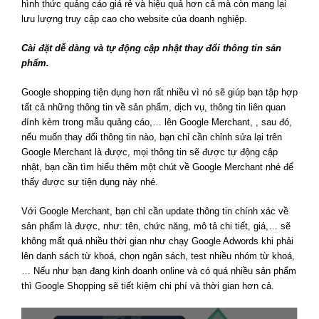
hình thức quảng cáo giá rẻ và hiệu quả hơn cả mà còn mang lại
lưu lượng truy cập cao cho website của doanh nghiệp.
Cài đặt dễ dàng và tự động cập nhật thay đổi thông tin sản
phẩm.
Google shopping tiện dụng hơn rất nhiều vì nó sẽ giúp bạn tập hợp
tất cả những thông tin về sản phẩm, dịch vụ, thông tin liên quan
đính kèm trong mẫu quảng cáo,… lên Google Merchant, , sau đó,
nếu muốn thay đổi thông tin nào, bạn chỉ cần chỉnh sửa lại trên
Google Merchant là được, mọi thông tin sẽ được tự động cập
nhật, bạn cần tìm hiểu thêm một chút về Google Merchant nhé để
thấy được sự tiện dụng này nhé.
Với Google Merchant, bạn chỉ cần update thông tin chính xác về
sản phẩm là được, như: tên, chức năng, mô tả chi tiết, giá,… sẽ
không mất quá nhiều thời gian như chạy Google Adwords khi phải
lên danh sách từ khoá, chọn ngân sách, test nhiều nhóm từ khoá,
… Nếu như bạn đang kinh doanh online và có quá nhiều sản phẩm
thì Google Shopping sẽ tiết kiệm chi phí và thời gian hơn cả.