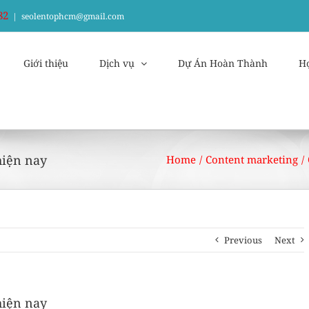
82
|
seolentophcm@gmail.com
Giới thiệu
Dịch vụ
Dự Án Hoàn Thành
H
hiện nay
Home
/
Content marketing
/
Previous
Next
hiện nay