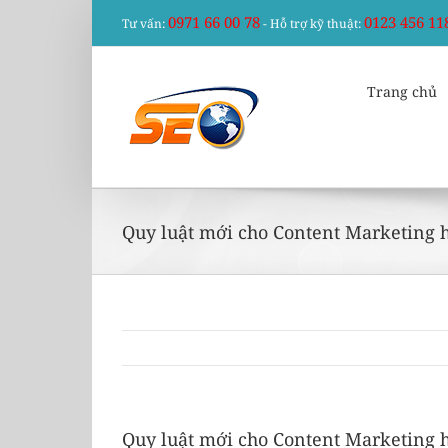
Skip
0971 66 00 78
0123 456 11
Tư vấn:
- Hỗ trợ kỹ thuật:
to
content
Trang chủ
Quy luật mới cho Content Marketing 
Quy luật mới cho Content Marketing 