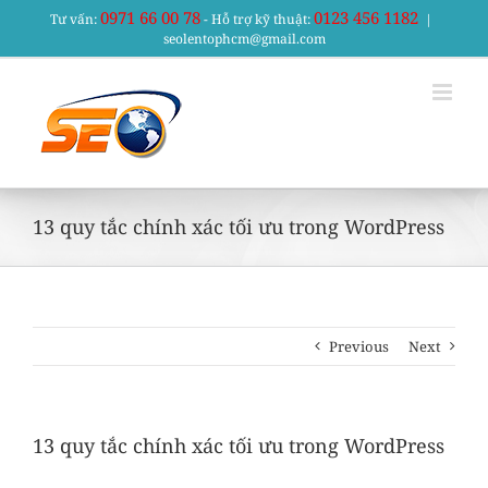
Skip
0971 66 00 78
0123 456 1182
Tư vấn:
- Hỗ trợ kỹ thuật:
|
to
seolentophcm@gmail.com
content
13 quy tắc chính xác tối ưu trong WordPress
Previous
Next
13 quy tắc chính xác tối ưu trong WordPress