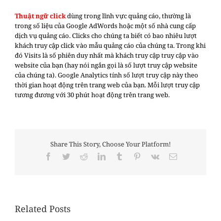
Thuật ngữ click
dùng trong lĩnh vực quảng cáo, thường là
trong số liệu của Google AdWords hoặc một số nhà cung cấp
dịch vụ quảng cáo. Clicks cho chúng ta biết có bao nhiêu lượt
khách truy cập click vào mẫu quảng cáo của chúng ta. Trong khi
đó Visits là số phiên duy nhất mà khách truy cập truy cập vào
website của bạn (hay nói ngắn gọi là số lượt truy cập website
của chúng ta). Google Analytics tính số lượt truy cập này theo
thời gian hoạt động trên trang web của bạn. Mỗi lượt truy cập
tương đương với 30 phút hoạt động trên trang web.
Share This Story, Choose Your Platform!
Facebook
Twitter
Reddit
LinkedIn
Tumblr
Pinterest
Vk
Email
Related Posts