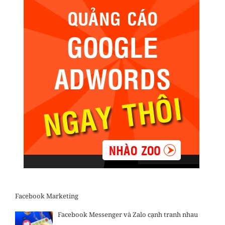
Facebook Marketing
Facebook Messenger và Zalo cạnh tranh nhau