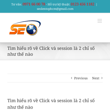
Skip
0971 66 00 78
0123 456 1182
Tư vấn:
- Hỗ trợ kỹ thuật:
|
to
seolentophcm@gmail.com
content
Tìm hiểu rõ về Click và session là 2 chỉ số
như thế nào
Previous
Next
Tìm hiểu rõ về Click và session là 2 chỉ số
như thế nào