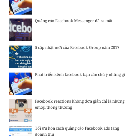
Quảng cáo Facebook Messenger đã ra mắt
5 cập nhật mới của Facebook Group năm 2017
Phát triển kênh facebook bạn cần chú ý những gì
Facebook reactions không đơn giản chỉ là những
emoji thông thường
Tối ưu hóa cách quảng cáo Facebook ads tăng
doanh thu