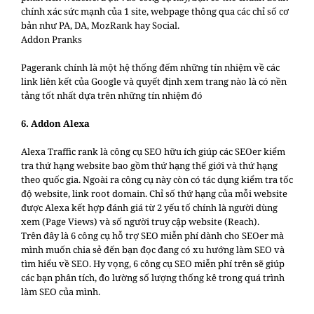
chính xác sức mạnh của 1 site, webpage thông qua các chỉ số cơ
bản như PA, DA, MozRank hay Social.
Addon Pranks
Pagerank chính là một hệ thống đếm những tín nhiệm về các
link liên kết của Google và quyết định xem trang nào là có nền
tảng tốt nhất dựa trên những tín nhiệm đó
6. Addon Alexa
Alexa Traffic rank là công cụ SEO hữu ích giúp các SEOer kiểm
tra thứ hạng website bao gồm thứ hạng thế giới và thứ hạng
theo quốc gia. Ngoài ra công cụ này còn có tác dụng kiểm tra tốc
độ website, link root domain. Chỉ số thứ hạng của mỗi website
được Alexa kết hợp đánh giá từ 2 yếu tố chính là người dùng
xem (Page Views) và số người truy cập website (Reach).
Trên đây là 6 công cụ hỗ trợ SEO miễn phí dành cho SEOer mà
mình muốn chia sẻ đến bạn đọc đang có xu hướng làm SEO và
tìm hiểu về SEO. Hy vọng, 6 công cụ SEO miễn phí trên sẽ giúp
các bạn phân tích, đo lường số lượng thống kê trong quá trình
làm SEO của mình.