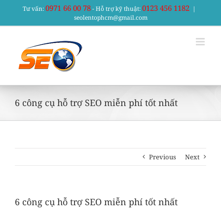
Skip
0971 66 00 78
0123 456 1182
Tư vấn:
- Hỗ trợ kỹ thuật:
|
to
seolentophcm@gmail.com
content
6 công cụ hỗ trợ SEO miễn phí tốt nhất
Previous
Next
6 công cụ hỗ trợ SEO miễn phí tốt nhất