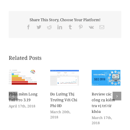
Share This Story, Choose Your Platform!
Facebook
Twitter
Reddit
LinkedIn
Tumblr
Pinterest
Vk
Email
Related Posts
Phần mềm Long
Đo Lường Thị
Review các
Tail Pro 3.19
Trường Với Chi
công cụ kiểm
Phí 0Đ
tra vị trí từ
April 17th, 2018
khóa
March 20th,
2018
March 17th,
2018