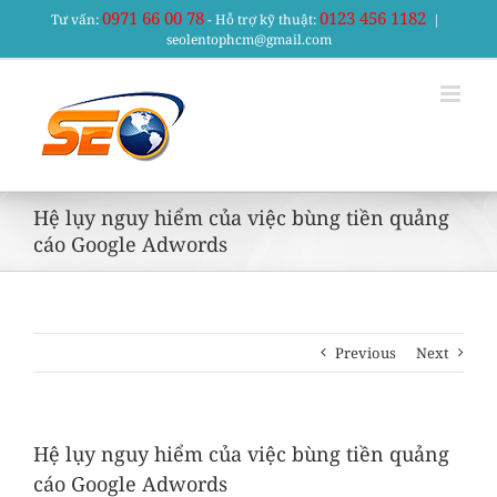
Skip
0971 66 00 78
0123 456 1182
Tư vấn:
- Hỗ trợ kỹ thuật:
|
to
seolentophcm@gmail.com
content
Hệ lụy nguy hiểm của việc bùng tiền quảng
cáo Google Adwords
Previous
Next
Hệ lụy nguy hiểm của việc bùng tiền quảng
cáo Google Adwords