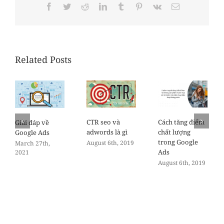
Facebook
Twitter
Reddit
LinkedIn
Tumblr
Pinterest
Vk
Email
Related Posts
CTR seo và
Cách tăng điểm
Giải đáp về
adwords là gì
chất lượng
Google Ads
trong Google
August 6th, 2019
March 27th,
Ads
2021
August 6th, 2019