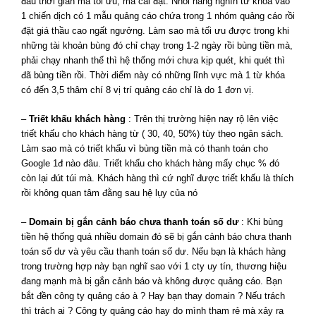
đâu thơi gian mà tối ưu, mà cài đặt. Nhồi hàng nghìn từ khóa vào
1 chiến dịch có 1 mẫu quảng cáo chứa trong 1 nhóm quảng cáo rồi
đặt giá thầu cao ngất ngưởng. Làm sao mà tối ưu được trong khi
những tài khoản bùng đó chỉ chạy trong 1-2 ngày rồi bùng tiền mà,
phải chạy nhanh thế thì hệ thống mới chưa kịp quét, khi quét thì
đã bùng tiền rồi. Thời điểm này có những lĩnh vực mà 1 từ khóa
có đến 3,5 thâm chí 8 vị trí quảng cáo chỉ là do 1 đơn vị.
–
Triết khấu khách hàng
: Trên thị trường hiện nay rộ lên việc
triết khấu cho khách hàng từ ( 30, 40, 50%) tùy theo ngân sách.
Làm sao mà có triết khấu vì bùng tiền mà có thanh toán cho
Google 1đ nào đâu. Triết khấu cho khách hàng mấy chục % đó
còn lại đút túi mà. Khách hàng thì cứ nghĩ được triết khấu là thích
rồi không quan tâm đằng sau hệ lụy của nó
–
Domain bị gắn cảnh báo chưa thanh toán số dư
: Khi bùng
tiền hệ thống quá nhiều domain đó sẽ bị gắn cảnh báo chưa thanh
toán số dư và yêu cầu thanh toán số dư. Nếu bạn là khách hàng
trong trường hợp này bạn nghĩ sao với 1 cty uy tín, thương hiệu
đang mạnh mà bị gắn cảnh báo và không được quảng cáo. Bạn
bắt đền công ty quảng cáo à ? Hay bạn thay domain ? Nếu trách
thì trách ai ? Công ty quảng cáo hay do mình tham rẻ mà xảy ra