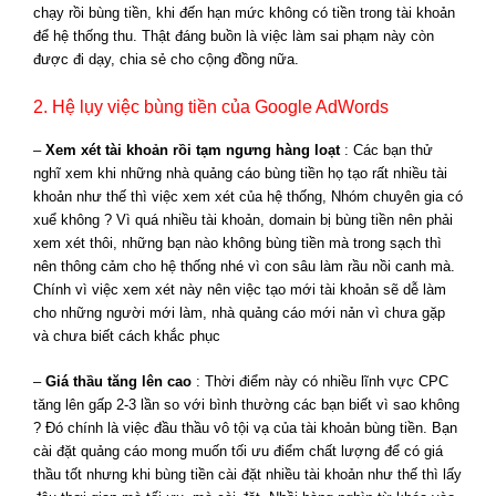
chạy rồi bùng tiền, khi đến hạn mức không có tiền trong tài khoản
để hệ thống thu. Thật đáng buồn là việc làm sai phạm này còn
được đi dạy, chia sẻ cho cộng đồng nữa.
2. Hệ lụy việc bùng tiền của Google AdWords
–
Xem xét tài khoản rồi tạm ngưng hàng loạt
: Các bạn thử
nghĩ xem khi những nhà quảng cáo bùng tiền họ tạo rất nhiều tài
khoản như thế thì việc xem xét của hệ thống, Nhóm chuyên gia có
xuể không ? Vì quá nhiều tài khoản, domain bị bùng tiền nên phải
xem xét thôi, những bạn nào không bùng tiền mà trong sạch thì
nên thông cảm cho hệ thống nhé vì con sâu làm rầu nồi canh mà.
Chính vì việc xem xét này nên việc tạo mới tài khoản sẽ dễ làm
cho những người mới làm, nhà quảng cáo mới nản vì chưa gặp
và chưa biết cách khắc phục
–
Giá thầu tăng lên cao
: Thời điểm này có nhiều lĩnh vực CPC
tăng lên gấp 2-3 lần so với bình thường các bạn biết vì sao không
? Đó chính là việc đầu thầu vô tội vạ của tài khoản bùng tiền. Bạn
cài đặt quảng cáo mong muốn tối ưu điểm chất lượng để có giá
thầu tốt nhưng khi bùng tiền cài đặt nhiều tài khoản như thế thì lấy