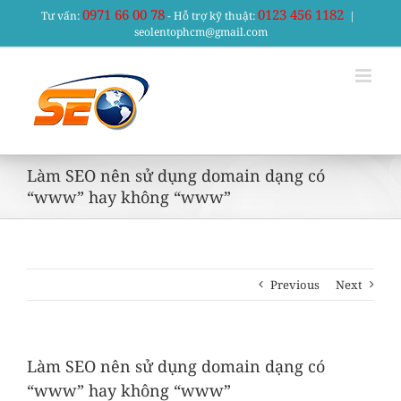
Skip
0971 66 00 78
0123 456 1182
Tư vấn:
- Hỗ trợ kỹ thuật:
|
to
seolentophcm@gmail.com
content
Làm SEO nên sử dụng domain dạng có
“www” hay không “www”
Previous
Next
Làm SEO nên sử dụng domain dạng có
“www” hay không “www”