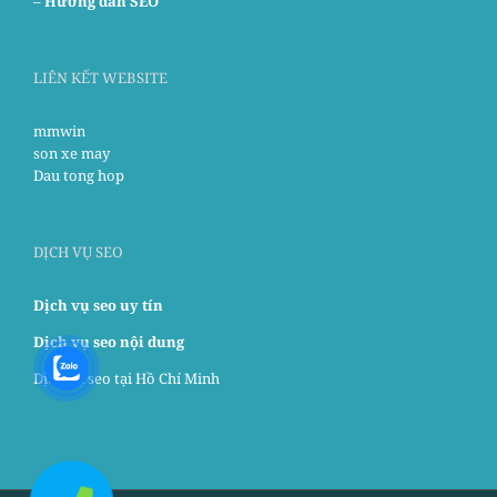
–
Hướng dẫn SEO
LIÊN KẾT WEBSITE
mmwin
son xe may
Dau tong hop
DỊCH VỤ SEO
Dịch vụ seo uy tín
Dịch vụ seo nội dung
Dịch vụ seo tại Hồ Chí Minh