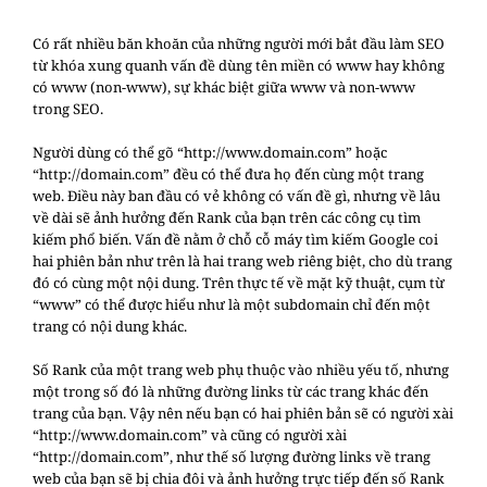
Có rất nhiều băn khoăn của những người mới bắt đầu làm SEO
từ khóa xung quanh vấn đề dùng tên miền có www hay không
có www (non-www), sự khác biệt giữa www và non-www
trong SEO.
Người dùng có thể gõ “http://www.domain.com” hoặc
“http://domain.com” đều có thể đưa họ đến cùng một trang
web. Điều này ban đầu có vẻ không có vấn đề gì, nhưng về lâu
về dài sẽ ảnh hưởng đến Rank của bạn trên các công cụ tìm
kiếm phổ biến. Vấn đề nằm ở chỗ cỗ máy tìm kiếm Google coi
hai phiên bản như trên là hai trang web riêng biệt, cho dù trang
đó có cùng một nội dung. Trên thực tế về mặt kỹ thuật, cụm từ
“www” có thể được hiểu như là một subdomain chỉ đến một
trang có nội dung khác.
Số Rank của một trang web phụ thuộc vào nhiều yếu tố, nhưng
một trong số đó là những đường links từ các trang khác đến
trang của bạn. Vậy nên nếu bạn có hai phiên bản sẽ có người xài
“http://www.domain.com” và cũng có người xài
“http://domain.com”, như thế số lượng đường links về trang
web của bạn sẽ bị chia đôi và ảnh hưởng trực tiếp đến số Rank